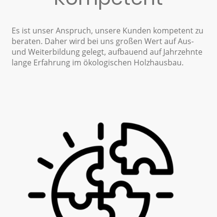
Es ist unser Anspruch, unsere Kunden kompetent zu
beraten. Daher wird bei uns großen Wert auf Aus-
und Weiterbildung gelegt, aufbauend auf Jahrzehnte
lange Erfahrung im ökologischen Holzhausbau.